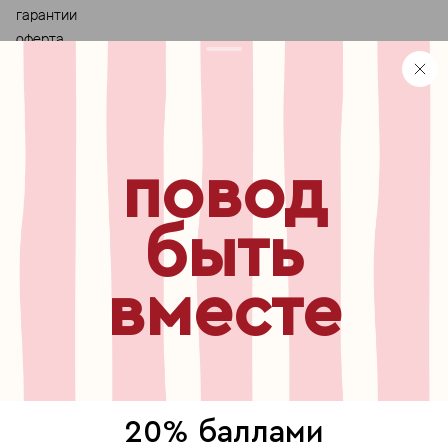
гарантии
оферта
персональные данные
хранение и уход за украшениями
правила использования сертификата
реферальная программа
повод
узнавайте первыми о
новинках, специальных
мероприятиях, скидках и
быть
многом другом
вместе
бесплатный звонок по России
8 800 775⁠-07⁠-19
© 2013-2026 ООО «Пойзон Дроп».
все права защищены.
20% баллами
выберите, где продолжить