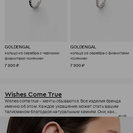
GOLDENGAL
GOLDENGAL
кольцо из серебра с черными
кольцо из серебра с фианитами
фианитами «сияние»
«сияние»
7 300 ₽
7 300 ₽
Wishes Come True
Wishes come true – мечты сбываются. Все изделия бренда
именно об этом. Каждое украшение может стать вашим
талисманом благодаря натуральным камням. Они, как
ещё
известно, обладают очень сильной энергетикой и
различными свойствами – ваши желания рискуют сбыться.
Дизайнер Анастасия Тарасова мечтала о своём бренде