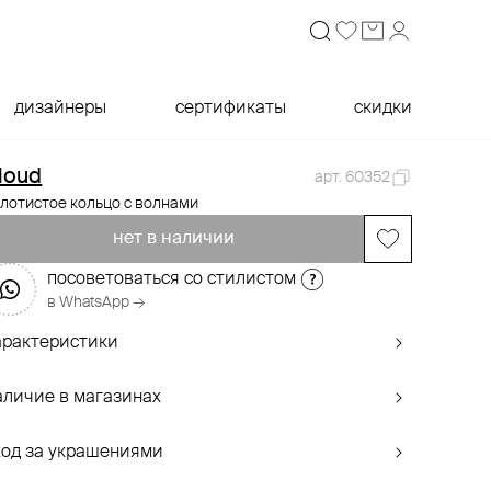
дизайнеры
сертификаты
скидки
loud
арт. 60352
лотистое кольцо с волнами
нет в наличии
посоветоваться со стилистом
в WhatsApp →
арактеристики
аличие в магазинах
ход за украшениями