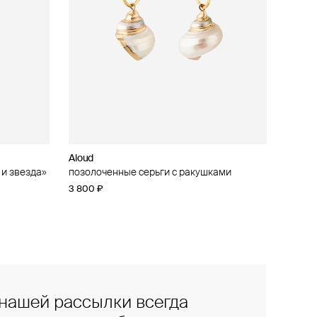
Aloud
 и звезда»
позолоченные серьги с ракушками
3 800 ₽
нашей рассылки всегда