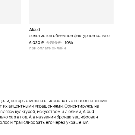
Aloud
Aloud
Tannum
Tannum
лью и
золотистое объемное фактурное кольцо
золотистое кольцо с желтой вставкой
золотистое кольцо «луна и солнце»
золотистое кольцо с помятой монетой
6 030 ₽
4 410 ₽
3 600 ₽
2 500 ₽
4 900 ₽
6 700 ₽
4 500 ₽
−10%
−10%
−20%
при оплате онлайн
при оплате онлайн
при оплате онлайн
дели, которые можно стилизовать с повседневными
т их акцентными украшениями. Ориентируясь на
вляясь культурой, искусством и людьми, Aloud
ько раз в год. А в названии бренда зашифрован
олос и транслировать его через украшения.