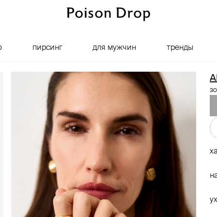
о
пирсинг
для мужчин
тренды
A
зо
х
н
у