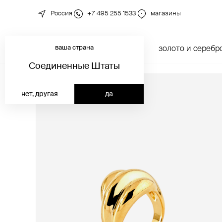
Россия
+7 495 255 1533
магазины
ваша страна
новинки
каталог
золото и серебр
Соединенные Штаты
нет, другая
да