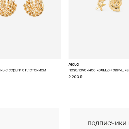
Aloud
Aloud
ные серьги с плетением
ное кольцо с кубическим
позолоченное кольцо «ракушка
золотистое колье-цепь
 «ракушка и звезда»
2 200 ₽
5 600 ₽
подписчики 