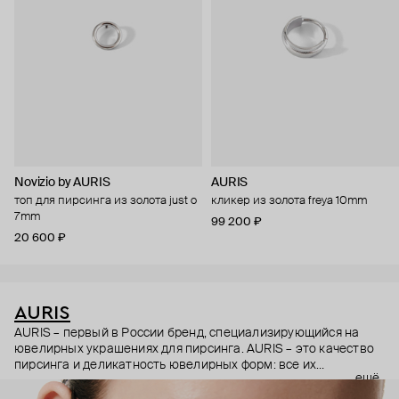
Novizio by AURIS
AURIS
топ для пирсинга из золота just o
кликер из золота freya 10mm
7mm
99 200 ₽
20 600 ₽
AURIS
AURIS – первый в России бренд, специализирующийся на
ювелирных украшениях для пирсинга. AURIS – это качество
пирсинга и деликатность ювелирных форм: все их
ещё
украшения ручной работы. В процессе создания участвуют
как профессиональные пирсеры (они отвечают за