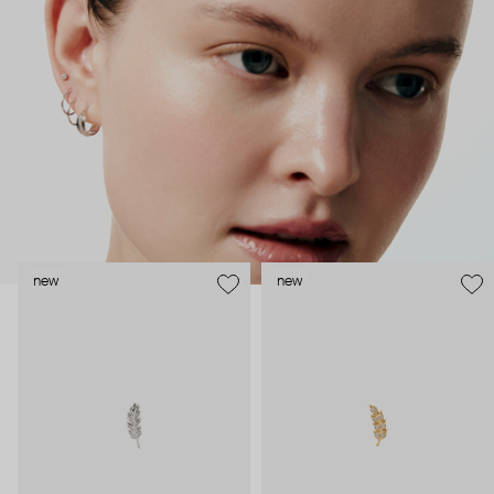
безопасность и эргономичность пирсинга), так и ювелирные
стилисты (благодаря им дизайн соответствует трендам, а
украшения легко сочетаются между собой).
Украшения AURIS – для тех, кто открыто выражает себя, но
делает это интеллигентно и по-взрослому.
new
new