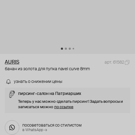
AURIS
арт. 61582
банан из золота для пупка navel curve 8mm
узнать о снижении цены
пирсинг-салон на Патриарших
Теперь у нас можно сделать пирсинг! Задать вопросы и
записаться можно
по ссылке
посоветоваться со стилистом
в WhatsApp →