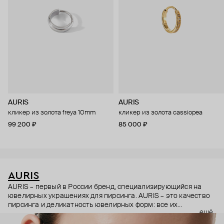
AURIS
AURIS
кликер из золота freya 10mm
кликер из золота cassiopea
99 200 ₽
85 000 ₽
AURIS
AURIS – первый в России бренд, специализирующийся на
ювелирных украшениях для пирсинга. AURIS – это качество
пирсинга и деликатность ювелирных форм: все их
ещё
украшения ручной работы. В процессе создания участвуют
как профессиональные пирсеры (они отвечают за