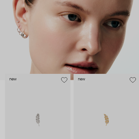
безопасность и эргономичность пирсинга), так и ювелирные
стилисты (благодаря им дизайн соответствует трендам, а
украшения легко сочетаются между собой).
Украшения AURIS – для тех, кто открыто выражает себя, но
делает это интеллигентно и по-взрослому.
new
new