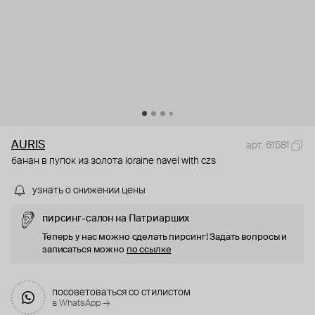
AURIS
арт. 61581
банан в пупок из золота loraine navel with czs
узнать о снижении цены
пирсинг-салон на Патриарших
Теперь у нас можно сделать пирсинг! Задать вопросы и
записаться можно
по ссылке
посоветоваться со стилистом
в WhatsApp →