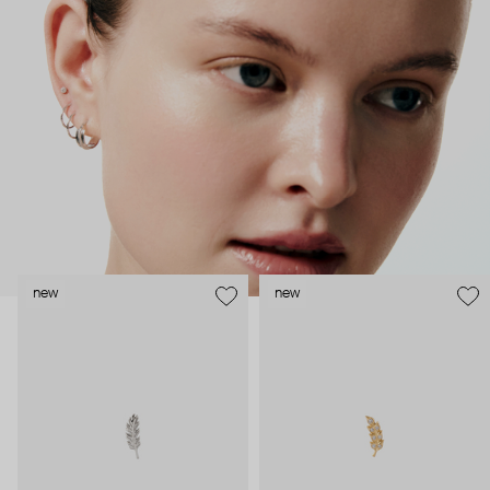
как профессиональные пирсеры (они отвечают за
безопасность и эргономичность пирсинга), так и ювелирные
стилисты (благодаря им дизайн соответствует трендам, а
украшения легко сочетаются между собой).
Украшения AURIS – для тех, кто открыто выражает себя, но
делает это интеллигентно и по-взрослому.
new
new