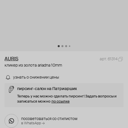
AURIS
арт. 61314
кликер из золота ariadna 10mm
узнать о снижении цены
пирсинг-салон на Патриарших
Теперь у нас можно сделать пирсинг! Задать вопросы и
записаться можно
по ссылке
посоветоваться со стилистом
в WhatsApp →