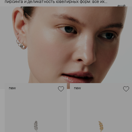
пирсинга и деликатность ювелирных форм: все их
ещё
украшения ручной работы. В процессе создания участвуют
как профессиональные пирсеры (они отвечают за
безопасность и эргономичность пирсинга), так и ювелирные
стилисты (благодаря им дизайн соответствует трендам, а
украшения легко сочетаются между собой).
Украшения AURIS – для тех, кто открыто выражает себя, но
делает это интеллигентно и по-взрослому.
new
new