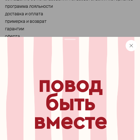
программа лояльности
доставка и оплата
примерка и возврат
гарантии
оферта
персональные данные
хранение и уход за украшениями
правила использования сертификата
реферальная программа
повод
узнавайте первыми о
новинках, специальных
мероприятиях, скидках и
быть
многом другом
вместе
бесплатный звонок по России
8 800 775⁠-07⁠-19