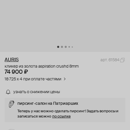
AURIS
арт. 61584
кликер из золота aspiration crushd 8mm
74 900 ₽
18 725 x 4 при оплате частями
узнать о снижении цены
пирсинг-салон на Патриарших
Теперь у нас можно сделать пирсинг! Задать вопросы и
записаться можно
по ссылке