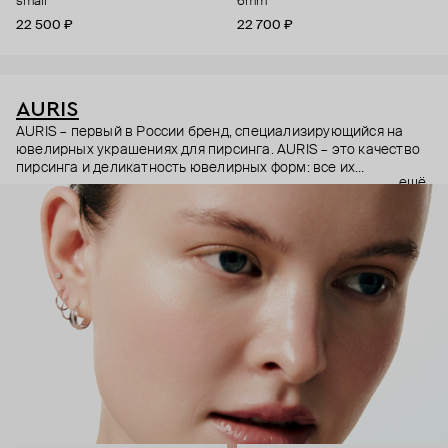
small
6mm
22 500 ₽
22 700 ₽
AURIS
AURIS – первый в России бренд, специализирующийся на
ювелирных украшениях для пирсинга. AURIS – это качество
пирсинга и деликатность ювелирных форм: все их
ещё
украшения ручной работы. В процессе создания участвуют
как профессиональные пирсеры (они отвечают за
безопасность и эргономичность пирсинга), так и ювелирные
стилисты (благодаря им дизайн соответствует трендам, а
украшения легко сочетаются между собой).
Украшения AURIS – для тех, кто открыто выражает себя, но
делает это интеллигентно и по-взрослому.