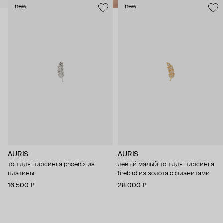
new
new
AURIS
AURIS
топ для пирсинга phoenix из
левый малый топ для пирсинга
платины
firebird из золота с фианитами
16 500 ₽
28 000 ₽