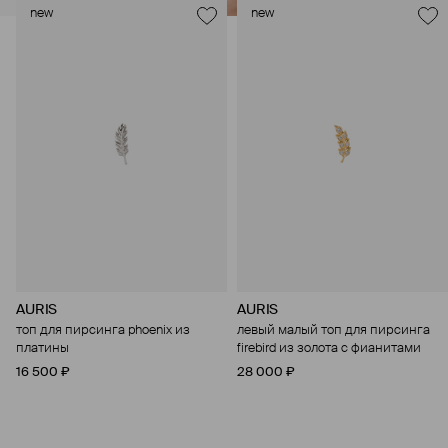
new
new
AURIS
AURIS
топ для пирсинга phoenix из
левый малый топ для пирсинга
платины
firebird из золота с фианитами
16 500 ₽
28 000 ₽