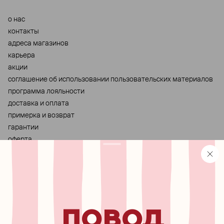
о нас
контакты
адреса магазинов
карьера
акции
cоглашение об использовании пользовательских материалов
программа лояльности
доставка и оплата
примерка и возврат
гарантии
оферта
персональные данные
хранение и уход за украшениями
правила использования сертификата
реферальная программа
повод
узнавайте первыми о
новинках, специальных