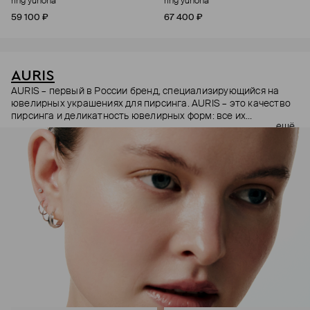
ring yunona
ring yunona
59 100 ₽
67 400 ₽
AURIS
AURIS – первый в России бренд, специализирующийся на
ювелирных украшениях для пирсинга. AURIS – это качество
пирсинга и деликатность ювелирных форм: все их
ещё
украшения ручной работы. В процессе создания участвуют
как профессиональные пирсеры (они отвечают за
безопасность и эргономичность пирсинга), так и ювелирные
стилисты (благодаря им дизайн соответствует трендам, а
украшения легко сочетаются между собой).
Украшения AURIS – для тех, кто открыто выражает себя, но
делает это интеллигентно и по-взрослому.