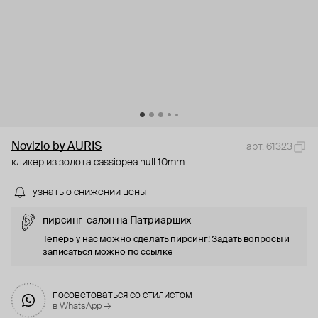
Novizio by AURIS
арт. 61323
кликер из золота cassiopea null 10mm
узнать о снижении цены
пирсинг-салон на Патриарших
Теперь у нас можно сделать пирсинг! Задать вопросы и
записаться можно
по ссылке
посоветоваться со стилистом
в WhatsApp →