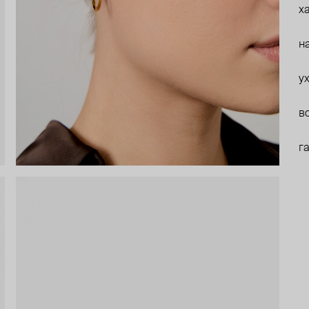
х
н
у
в
г