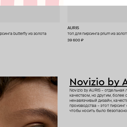
AURIS
Herald Percy Diamonds
AURIS
Spirito
рсинга butterfly из золота
з золота с бриллиантом
золота cassiopea
золота
топ для пирсинга prium из золо
кафф-змея из золота с брилли
кликер из золота vera
серьги из золота с фианитами
39 600 ₽
67 500 ₽
57 900 ₽
72 800 ₽
Novizio by 
Novizio by AURIS – отдельна
качеством, но другим, более
ненавязчивый дизайн, качес
производства – этот пирсинг
чтобы носить было безопасно