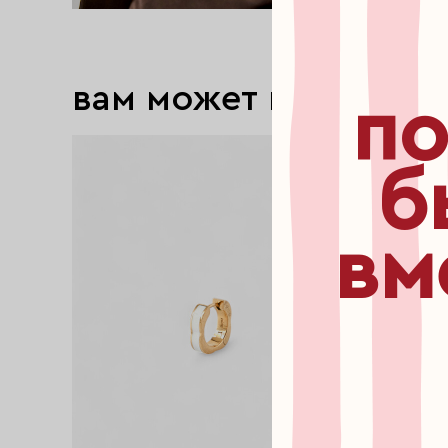
вам может понравит
по
exclusive
exclusive
б
вм