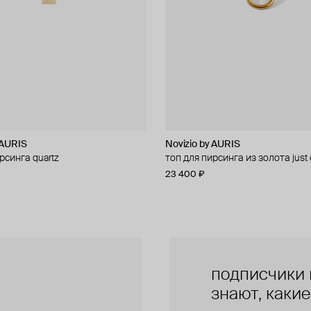
 AURIS
 AURIS
Novizio by AURIS
Novizio by AURIS
рсинга quartz
рсинга из золота amour contour
топ для пирсинга из золота jus
топ для пирсинга из золота line
23 400 ₽
14 500 ₽
подписчики 
знают, каки