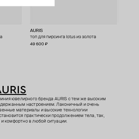
AURIS
AURIS
Herald Percy Diamonds
Spirito
та
антом
топ для пирсинга lotus из золота
топ для пирсинга из золота brillove
серьги из золота с цитрином
кафф из золота с цитрином
49 600 ₽
59 400 ₽
54 100 ₽
66 000 ₽
AURIS
я линия ювелирного бренда AURIS с тем же высоким
 сдержанным настроением. Лаконичный и очень
твенные материалы и высокие технологии
 становится практически продолжением тела, так,
 и комфортно в любой ситуации.