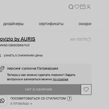
дизайнеры
сертификаты
скидки
ovizio by AURIS
арт. 63278
икер cassiopea null
узнать о снижении цены
пирсинг-салон на Патриарших
Теперь у нас можно сделать пирсинг! Задать
вопросы и записаться можно
по ссылке
нет в наличии
посоветоваться со стилистом
в WhatsApp →