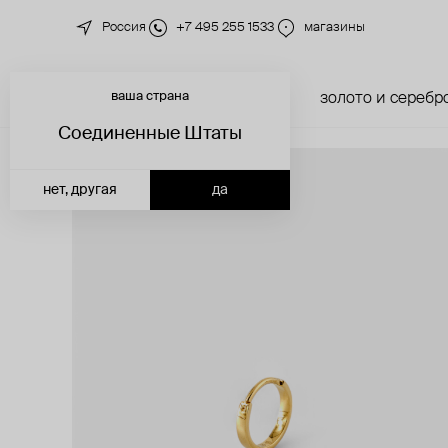
Россия
+7 495 255 1533
магазины
ваша страна
новинки
каталог
золото и серебр
Соединенные Штаты
нет, другая
да