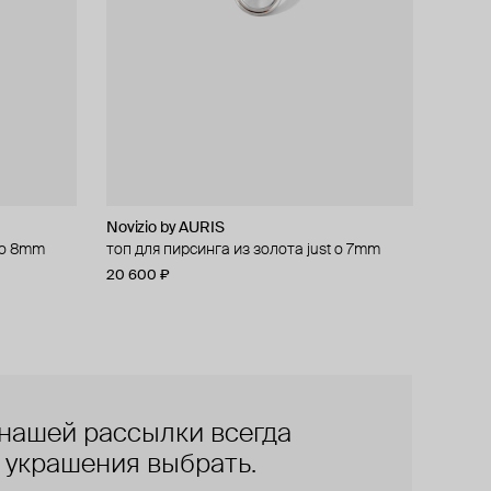
Novizio by AURIS
t o 8mm
топ для пирсинга из золота just o 7mm
20 600 ₽
нашей рассылки всегда
е украшения выбрать.