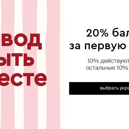
ься
вод
20% ба
за первую
exclusive
ыть
10% действуют
остальные 10%
есте
выбрать укр