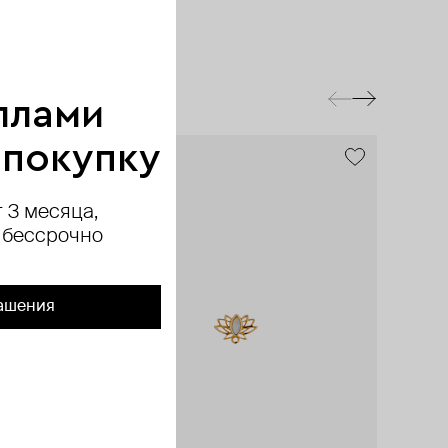
ллами
 покупку
exclusive
 3 месяца,
 бессрочно
ашения