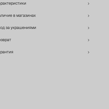
арактеристики
аличие в магазинах
ход за украшениями
озврат
арантия