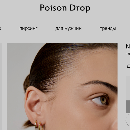
о
пирсинг
для мужчин
тренды
N
кл