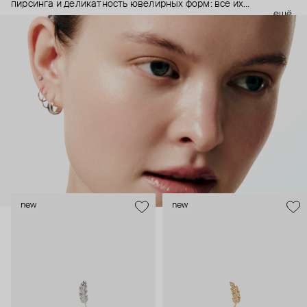
пирсинга и деликатность ювелирных форм: все их
ещё
украшения ручной работы. В процессе создания участвуют
как профессиональные пирсеры (они отвечают за
безопасность и эргономичность пирсинга), так и ювелирные
стилисты (благодаря им дизайн соответствует трендам, а
украшения легко сочетаются между собой).
Украшения AURIS – для тех, кто открыто выражает себя, но
делает это интеллигентно и по-взрослому.
new
new