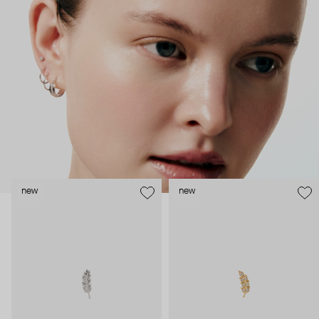
как профессиональные пирсеры (они отвечают за
безопасность и эргономичность пирсинга), так и ювелирные
стилисты (благодаря им дизайн соответствует трендам, а
украшения легко сочетаются между собой).
Украшения AURIS – для тех, кто открыто выражает себя, но
делает это интеллигентно и по-взрослому.
new
new