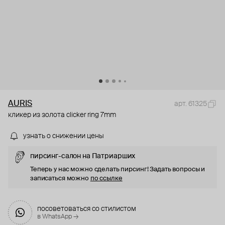
AURIS
арт. 61325
кликер из золота clicker ring 7mm
узнать о снижении цены
пирсинг-салон на Патриарших
Теперь у нас можно сделать пирсинг! Задать вопросы и
записаться можно
по ссылке
посоветоваться со стилистом
в WhatsApp →