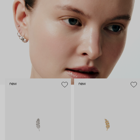
как профессиональные пирсеры (они отвечают за
безопасность и эргономичность пирсинга), так и ювелирные
стилисты (благодаря им дизайн соответствует трендам, а
украшения легко сочетаются между собой).
Украшения AURIS – для тех, кто открыто выражает себя, но
делает это интеллигентно и по-взрослому.
new
new