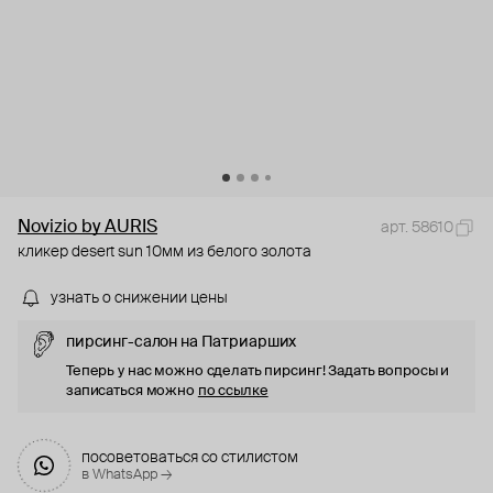
Novizio by AURIS
арт. 58610
кликер desert sun 10мм из белого золота
узнать о снижении цены
пирсинг-салон на Патриарших
Теперь у нас можно сделать пирсинг! Задать вопросы и
записаться можно
по ссылке
посоветоваться со стилистом
в WhatsApp →