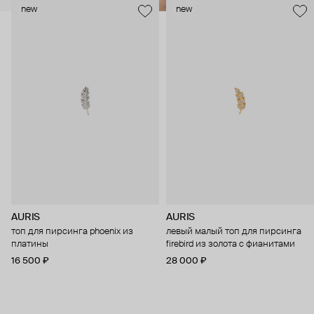
new
new
AURIS
AURIS
топ для пирсинга phoenix из
левый малый топ для пирсинга
платины
firebird из золота с фианитами
16 500 ₽
28 000 ₽