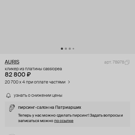
AURIS
арт. 78978
кликер из платины cassiopea
82 800 ₽
20 700 x 4 при оплате частями
узнать о снижении цены
пирсинг-салон на Патриарших
Теперь у нас можно сделать пирсинг! Задать вопросы и
записаться можно
по ссылке