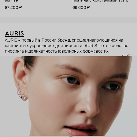
sunrise
платины с кристаллами avant
87 200 ₽
69 600 ₽
AURIS
AURIS – первый в России бренд, специализирующийся на
ювелирных украшениях для пирсинга. AURIS – это качество
пирсинга и деликатность ювелирных форм: все их
ещё
украшения ручной работы. В процессе создания участвуют
как профессиональные пирсеры (они отвечают за
безопасность и эргономичность пирсинга), так и ювелирные
стилисты (благодаря им дизайн соответствует трендам, а
украшения легко сочетаются между собой).
Украшения AURIS – для тех, кто открыто выражает себя, но
делает это интеллигентно и по-взрослому.