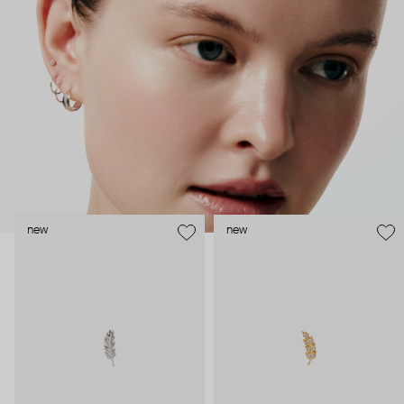
безопасность и эргономичность пирсинга), так и ювелирные
стилисты (благодаря им дизайн соответствует трендам, а
украшения легко сочетаются между собой).
Украшения AURIS – для тех, кто открыто выражает себя, но
делает это интеллигентно и по-взрослому.
new
new