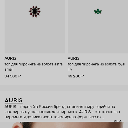
AURIS
AURIS
топ для пирсинга из золота astra
топ для пирсинга из золота royal
small
lily
34 500 ₽
49 200 ₽
AURIS
AURIS – первый в России бренд, специализирующийся на
ювелирных украшениях для пирсинга. AURIS – это качество
пирсинга и деликатность ювелирных форм: все их
ещё
украшения ручной работы. В процессе создания участвуют
как профессиональные пирсеры (они отвечают за