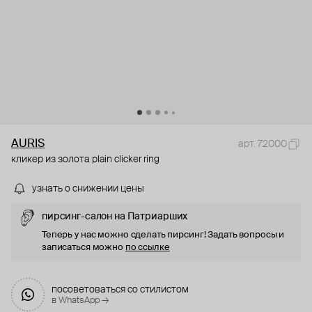
AURIS
арт. 72000
кликер из золота plain clicker ring
узнать о снижении цены
пирсинг-салон на Патриарших
Теперь у нас можно сделать пирсинг! Задать вопросы и
записаться можно
по ссылке
посоветоваться со стилистом
в WhatsApp →