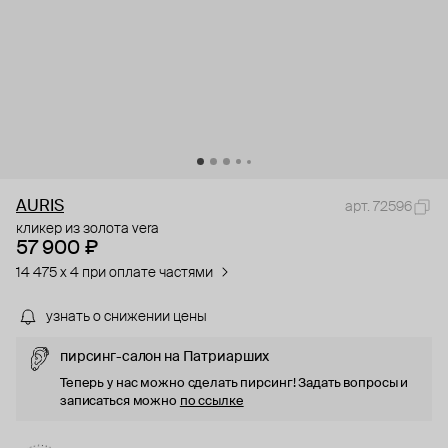
AURIS
арт. 72596
кликер из золота vera
57 900 ₽
14 475 x 4 при оплате частями
узнать о снижении цены
пирсинг-салон на Патриарших
Теперь у нас можно сделать пирсинг! Задать вопросы и
записаться можно
по ссылке