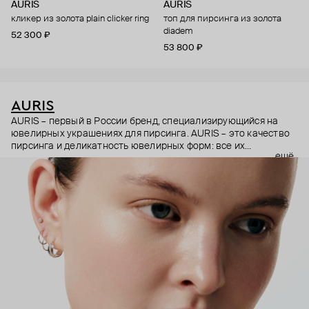
AURIS
AURIS
кликер из золота plain clicker ring
топ для пирсинга из золота
diadem
52 300 ₽
53 800 ₽
AURIS
AURIS – первый в России бренд, специализирующийся на
ювелирных украшениях для пирсинга. AURIS – это качество
пирсинга и деликатность ювелирных форм: все их
ещё
украшения ручной работы. В процессе создания участвуют
как профессиональные пирсеры (они отвечают за
безопасность и эргономичность пирсинга), так и ювелирные
стилисты (благодаря им дизайн соответствует трендам, а
украшения легко сочетаются между собой).
Украшения AURIS – для тех, кто открыто выражает себя, но
делает это интеллигентно и по-взрослому.