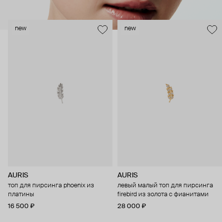
new
new
AURIS
AURIS
топ для пирсинга phoenix из
левый малый топ для пирсинга
платины
firebird из золота с фианитами
16 500 ₽
28 000 ₽