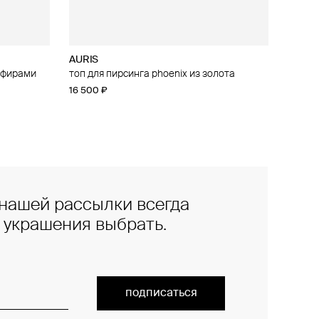
AURIS
апфирами
irebird из
топ для пирсинга phoenix из золота
16 500 ₽
нашей рассылки всегда
е украшения выбрать.
подписаться