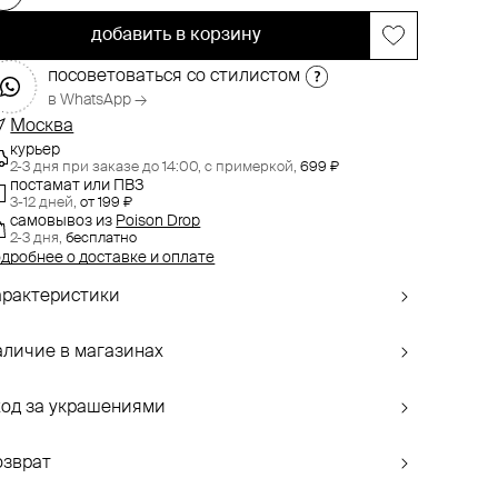
добавить в корзину
посоветоваться со стилистом
в WhatsApp →
Москва
курьер
2-3 дня при заказе до 14:00,
с примеркой,
699 ₽
постамат или ПВЗ
3-12 дней,
от 199 ₽
самовывоз
из
Poison Drop
2-3 дня,
бесплатно
дробнее о доставке и оплате
арактеристики
аличие в магазинах
ход за украшениями
озврат