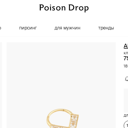
о
пирсинг
для мужчин
тренды
A
к
7
18
дл