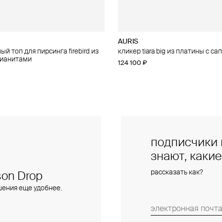
AURIS
AURIS
й топ для пирсинга firebird из
 для пирсинга phoenix из золота
кликер tiara big из платины с с
правый малый топ для пирсинга f
фианитами
золота с фианитами
124 100 ₽
28 000 ₽
подписчики 
знают, каки
рассказать как?
on Drop
шения еще удобнее.