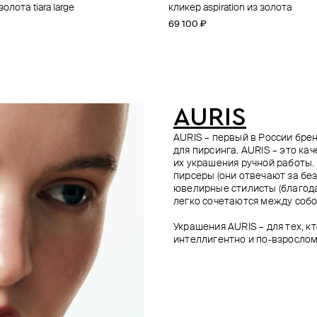
олота tiara large
a
золота freya
on belt из золота
кликер aspiration из золота
топ для пирсинга из золота pri
кликер orion belt из золота
кликер orion belt из золота
69 100 ₽
69 300 ₽
82 100 ₽
96 500 ₽
AURIS
AURIS – первый в России бр
для пирсинга. AURIS – это ка
их украшения ручной работы.
пирсеры (они отвечают за без
ювелирные стилисты (благода
легко сочетаются между собо
Украшения AURIS – для тех, к
интеллигентно и по-взрослом