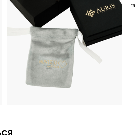
г
ься