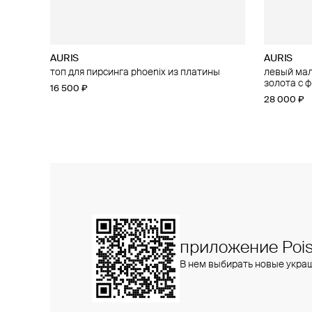
AURIS
AURIS
AURIS
AURIS
топ для пирсинга phoenix из платины
большой топ для пирсинга threeleaf из
левый малы
малый топ
золота с бриллиантами
золота с 
16 500 ₽
15 400 ₽
25 800 ₽
28 000 ₽
приложение Pois
В нем выбирать новые укра