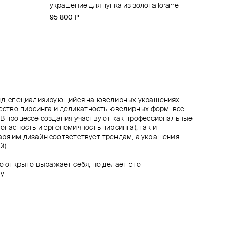
um
украшение для пупка из золота loraine
кликер из золота 2-chain clicker ring yunona
топ для пирсинга из золота iris
кликер orion belt из золота
95 800 ₽
67 400 ₽
76 400 ₽
96 500 ₽
енд, специализирующийся на ювелирных украшениях
чество пирсинга и деликатность ювелирных форм: все
 В процессе создания участвуют как профессиональные
опасность и эргономичность пирсинга), так и
ря им дизайн соответствует трендам, а украшения
й).
то открыто выражает себя, но делает это
у.