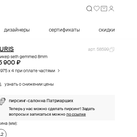
дизайнеры
сертификаты
скидки
URIS
арт. 58599
ликер seth gemmed 8mm
5 900 ₽
 975 x 4 при оплате частями
узнать о снижении цены
пирсинг-салон на Патриарших
Теперь у нас можно сделать пирсинг! Задать
вопросы и записаться можно
по ссылке
ина (мм):
1.2