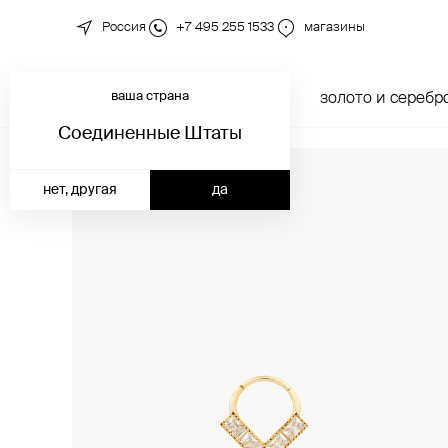
Россия
+7 495 255 1533
магазины
ваша страна
новинки
каталог
золото и серебр
Соединенные Штаты
нет, другая
да