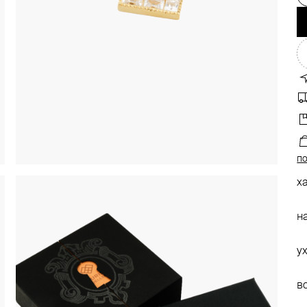
по
х
н
у
в