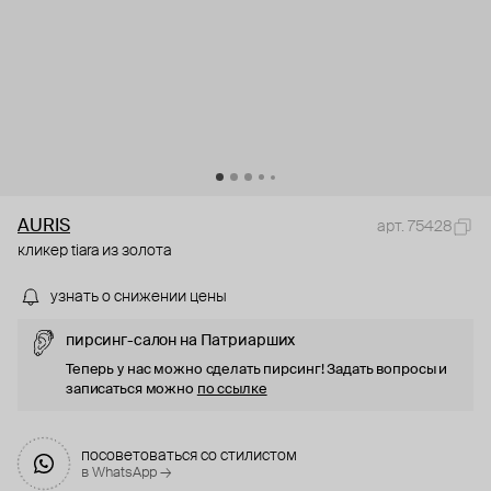
AURIS
арт. 75428
кликер tiara из золота
узнать о снижении цены
пирсинг-салон на Патриарших
Теперь у нас можно сделать пирсинг! Задать вопросы и
записаться можно
по ссылке
посоветоваться со стилистом
в WhatsApp →