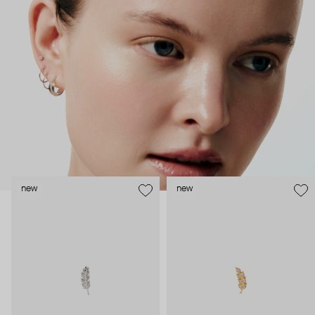
как профессиональные пирсеры (они отвечают за
безопасность и эргономичность пирсинга), так и ювелирные
стилисты (благодаря им дизайн соответствует трендам, а
украшения легко сочетаются между собой).
Украшения AURIS – для тех, кто открыто выражает себя, но
делает это интеллигентно и по-взрослому.
new
new