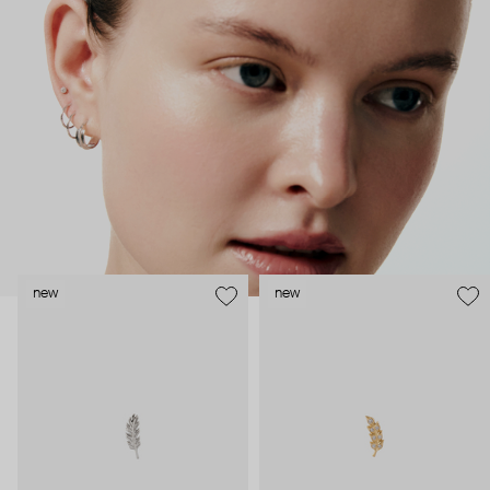
как профессиональные пирсеры (они отвечают за
безопасность и эргономичность пирсинга), так и ювелирные
стилисты (благодаря им дизайн соответствует трендам, а
украшения легко сочетаются между собой).
Украшения AURIS – для тех, кто открыто выражает себя, но
делает это интеллигентно и по-взрослому.
new
new