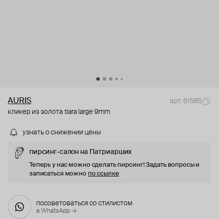
AURIS
арт. 61585
кликер из золота tiara large 9mm
узнать о снижении цены
пирсинг-салон на Патриарших
Теперь у нас можно сделать пирсинг! Задать вопросы и
записаться можно
по ссылке
посоветоваться со стилистом
в WhatsApp →