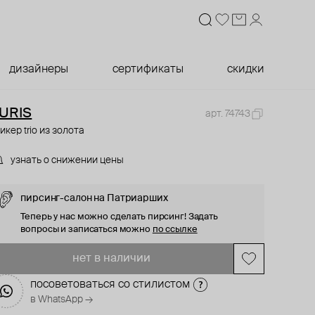
дизайнеры
сертификаты
скидки
URIS
арт. 74743
икер trio из золота
узнать о снижении цены
пирсинг-салон на Патриарших
Теперь у нас можно сделать пирсинг! Задать
вопросы и записаться можно
по ссылке
нет в наличии
посоветоваться со стилистом
в WhatsApp →