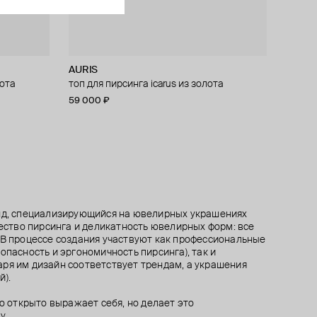
AURIS
AURIS
AURIS
AURIS
лота
um
eleaf
топ для пирсинга icarus из золота
топ для пирсинга из золота iris
топ для пирсинга iris из золота
кликер из платины cassiopea
59 000 ₽
76 400 ₽
76 400 ₽
71 800 ₽
енд, специализирующийся на ювелирных украшениях
чество пирсинга и деликатность ювелирных форм: все
 В процессе создания участвуют как профессиональные
опасность и эргономичность пирсинга), так и
ря им дизайн соответствует трендам, а украшения
й).
то открыто выражает себя, но делает это
у.