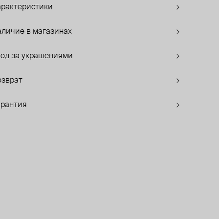
арактеристики
аличие в магазинах
ход за украшениями
озврат
арантия