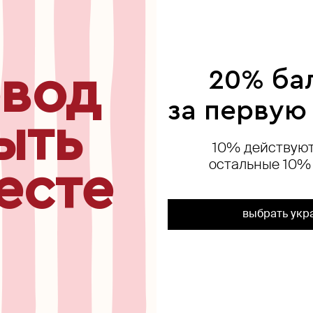
ься
вод
20% ба
за первую
ыть
10% действуют
остальные 10%
есте
выбрать укр