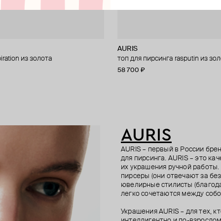
AURIS
AURIS
AURIS
AURIS
iration из золота
синга из золота royal lily
рсинга jupiter из золота
рсинга из золота anastasia
топ для пирсинга rasputin из зо
топ для пирсинга из золота pri
кликер cassiopea из золота
топ для пирсинга из золота thre
58 700 ₽
69 300 ₽
59 800 ₽
45 200 ₽
AURIS
AURIS – первый в России бр
для пирсинга. AURIS – это ка
их украшения ручной работы.
пирсеры (они отвечают за без
ювелирные стилисты (благода
легко сочетаются между собо
Украшения AURIS – для тех, к
интеллигентно и по-взрослом