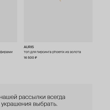
AURIS
апфирами
irebird из
топ для пирсинга phoenix из золота
16 500 ₽
нашей рассылки всегда
е украшения выбрать.