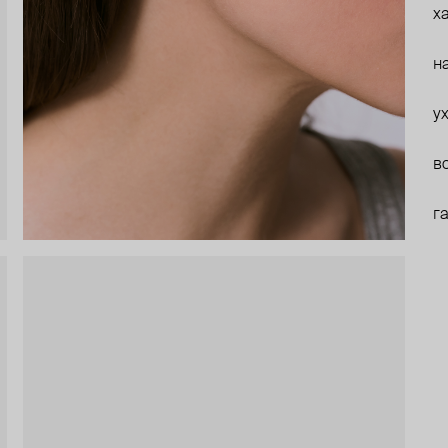
х
н
у
в
г