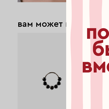
вам может понравит
по
б
вм