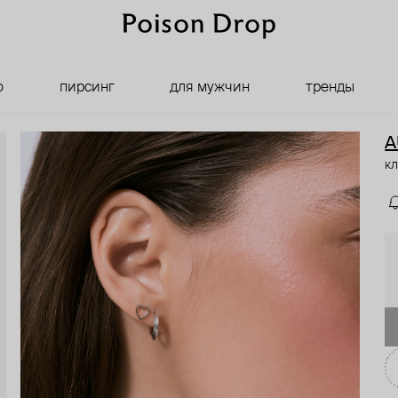
о
пирсинг
для мужчин
тренды
A
кл