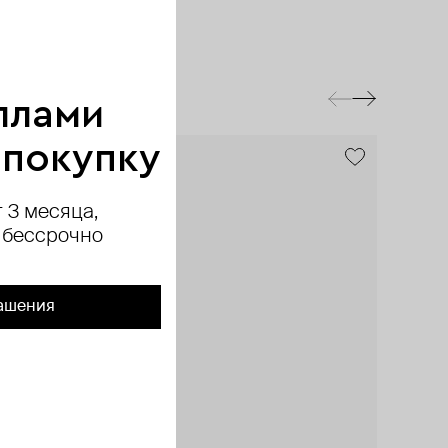
ллами
 покупку
 3 месяца,
 бессрочно
ашения