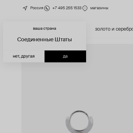
Россия
+7 495 255 1533
магазины
ваша страна
новинки
каталог
золото и серебр
Соединенные Штаты
нет, другая
да