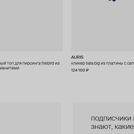
AURIS
AURIS
й топ для пирсинга firebird из
 для пирсинга phoenix из золота
кликер tiara big из платины с с
правый малый топ для пирсинга f
фианитами
золота с фианитами
124 100 ₽
28 000 ₽
подписчики 
знают, каки