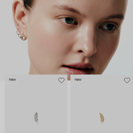
как профессиональные пирсеры (они отвечают за
безопасность и эргономичность пирсинга), так и ювелирные
стилисты (благодаря им дизайн соответствует трендам, а
украшения легко сочетаются между собой).
Украшения AURIS – для тех, кто открыто выражает себя, но
делает это интеллигентно и по-взрослому.
new
new