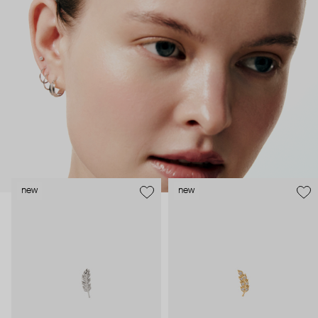
как профессиональные пирсеры (они отвечают за
безопасность и эргономичность пирсинга), так и ювелирные
стилисты (благодаря им дизайн соответствует трендам, а
украшения легко сочетаются между собой).
Украшения AURIS – для тех, кто открыто выражает себя, но
делает это интеллигентно и по-взрослому.
new
new