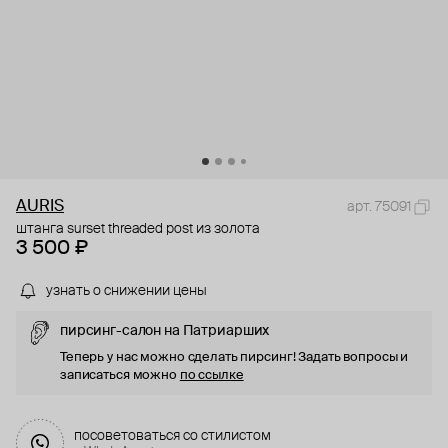
AURIS
арт. 75091
штанга surset threaded post из золота
3 500 ₽
узнать о снижении цены
пирсинг-салон на Патриарших
Теперь у нас можно сделать пирсинг! Задать вопросы и
записаться можно
по ссылке
посоветоваться со стилистом