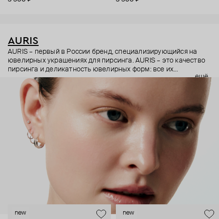
AURIS
AURIS – первый в России бренд, специализирующийся на
ювелирных украшениях для пирсинга. AURIS – это качество
пирсинга и деликатность ювелирных форм: все их
ещё
украшения ручной работы. В процессе создания участвуют
как профессиональные пирсеры (они отвечают за
безопасность и эргономичность пирсинга), так и ювелирные
стилисты (благодаря им дизайн соответствует трендам, а
украшения легко сочетаются между собой).
Украшения AURIS – для тех, кто открыто выражает себя, но
делает это интеллигентно и по-взрослому.
new
new