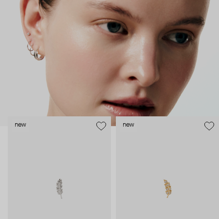
безопасность и эргономичность пирсинга), так и ювелирные
стилисты (благодаря им дизайн соответствует трендам, а
украшения легко сочетаются между собой).
Украшения AURIS – для тех, кто открыто выражает себя, но
делает это интеллигентно и по-взрослому.
new
new