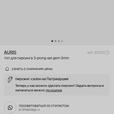
AURIS
арт. 63302
топ для пирсинга 3-prong-set gem 3mm
узнать о снижении цены
пирсинг-салон на Патриарших
Теперь у нас можно сделать пирсинг! Задать вопросы и
записаться можно
по ссылке
посоветоваться со стилистом
в WhatsApp →