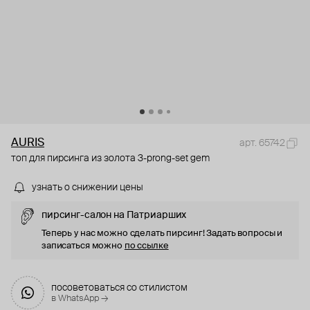
AURIS
арт. 65742
топ для пирсинга из золота 3-prong-set gem
узнать о снижении цены
пирсинг-салон на Патриарших
Теперь у нас можно сделать пирсинг! Задать вопросы и
записаться можно
по ссылке
посоветоваться со стилистом
в WhatsApp →