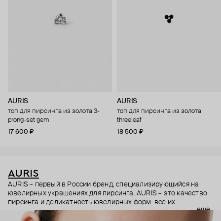
AURIS
AURIS
топ для пирсинга из золота 3-
топ для пирсинга из золота
prong-set gem
threeleaf
17 600 ₽
18 500 ₽
AURIS
AURIS – первый в России бренд, специализирующийся на
ювелирных украшениях для пирсинга. AURIS – это качество
пирсинга и деликатность ювелирных форм: все их
ещё
украшения ручной работы. В процессе создания участвуют
как профессиональные пирсеры (они отвечают за