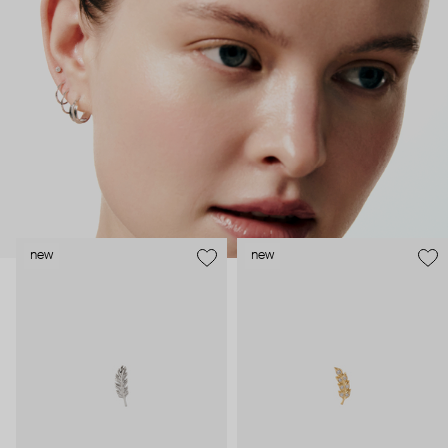
безопасность и эргономичность пирсинга), так и ювелирные
стилисты (благодаря им дизайн соответствует трендам, а
украшения легко сочетаются между собой).
Украшения AURIS – для тех, кто открыто выражает себя, но
делает это интеллигентно и по-взрослому.
new
new