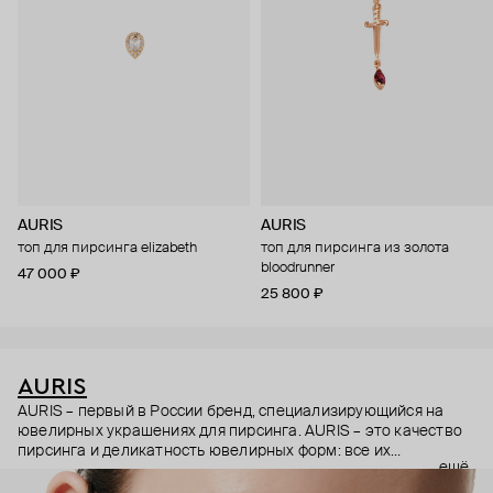
AURIS
AURIS
топ для пирсинга elizabeth
топ для пирсинга из золота
bloodrunner
47 000 ₽
25 800 ₽
AURIS
AURIS – первый в России бренд, специализирующийся на
ювелирных украшениях для пирсинга. AURIS – это качество
пирсинга и деликатность ювелирных форм: все их
ещё
украшения ручной работы. В процессе создания участвуют
как профессиональные пирсеры (они отвечают за