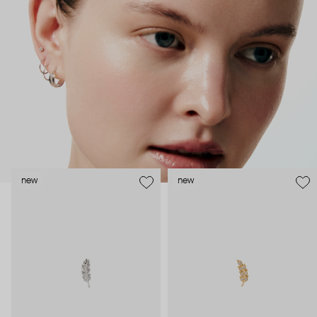
безопасность и эргономичность пирсинга), так и ювелирные
стилисты (благодаря им дизайн соответствует трендам, а
украшения легко сочетаются между собой).
Украшения AURIS – для тех, кто открыто выражает себя, но
делает это интеллигентно и по-взрослому.
new
new