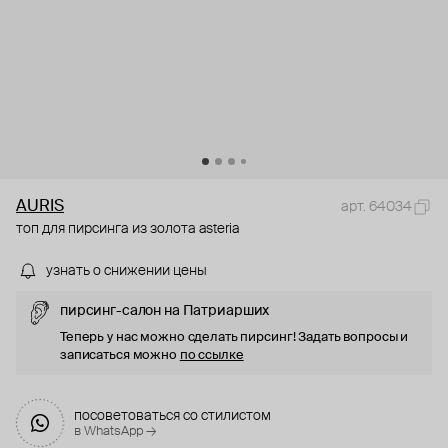
AURIS
арт. 64034
топ для пирсинга из золота asteria
узнать о снижении цены
пирсинг-салон на Патриарших
Теперь у нас можно сделать пирсинг! Задать вопросы и
записаться можно
по ссылке
посоветоваться со стилистом
в WhatsApp →