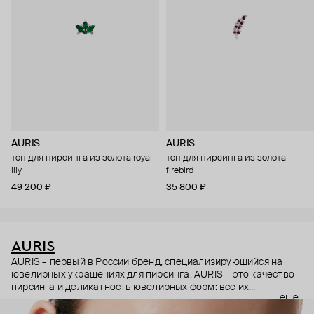
AURIS
AURIS
топ для пирсинга из золота royal
топ для пирсинга из золота
lily
firebird
49 200 ₽
35 800 ₽
AURIS
AURIS – первый в России бренд, специализирующийся на
ювелирных украшениях для пирсинга. AURIS – это качество
пирсинга и деликатность ювелирных форм: все их
ещё
украшения ручной работы. В процессе создания участвуют
как профессиональные пирсеры (они отвечают за