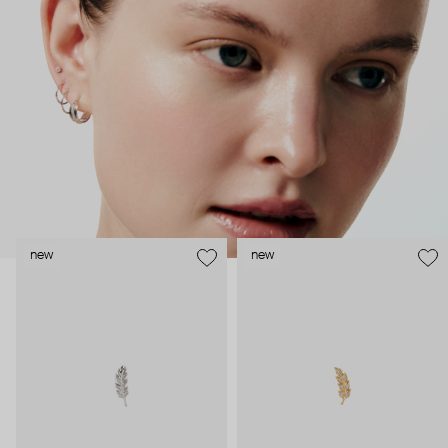
безопасность и эргономичность пирсинга), так и ювелирные
стилисты (благодаря им дизайн соответствует трендам, а
украшения легко сочетаются между собой).
Украшения AURIS – для тех, кто открыто выражает себя, но
делает это интеллигентно и по-взрослому.
new
new