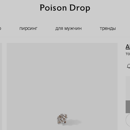
о
пирсинг
для мужчин
тренды
A
то