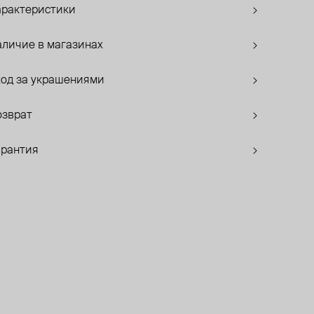
арактеристики
аличие в магазинах
ход за украшениями
озврат
арантия