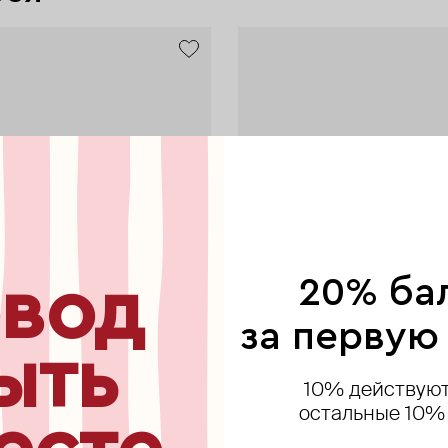
вод
20% ба
за первую
ыть
10% действуют
остальные 10%
AURIS
AURIS
35.02
AURIS