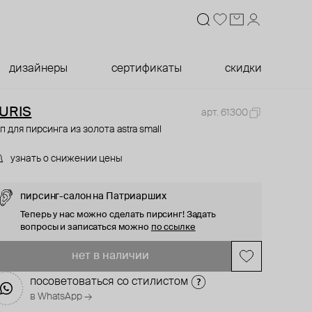
дизайнеры
сертификаты
скидки
URIS
арт. 61300
п для пирсинга из золота astra small
узнать о снижении цены
пирсинг-салон на Патриарших
Теперь у нас можно сделать пирсинг! Задать
вопросы и записаться можно
по ссылке
нет в наличии
посоветоваться со стилистом
в WhatsApp →