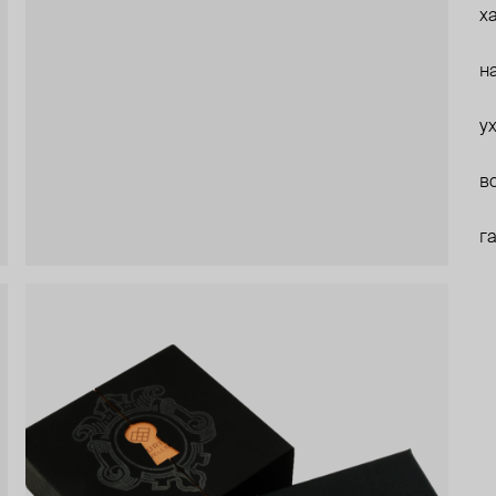
х
н
у
в
г