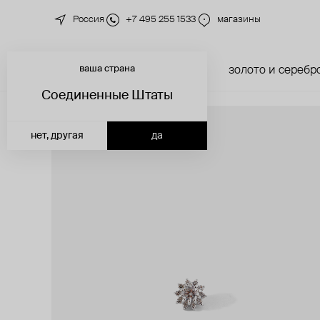
Россия
+7 495 255 1533
магазины
ваша страна
новинки
каталог
золото и серебр
Соединенные Штаты
нет, другая
да