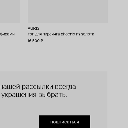
AURIS
апфирами
irebird из
топ для пирсинга phoenix из золота
16 500 ₽
нашей рассылки всегда
е украшения выбрать.
подписаться