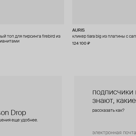
AURIS
AURIS
й топ для пирсинга firebird из
 для пирсинга phoenix из золота
кликер tiara big из платины с с
правый малый топ для пирсинга f
фианитами
золота с фианитами
124 100 ₽
28 000 ₽
подписчики 
знают, каки
рассказать как?
on Drop
шения еще удобнее.