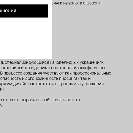
a
eleaf
ом
r small
топ для пирсинга из золота elizabeth
топ для пирсинга из золота just o 7mm
топ для пирсинга prium из золота
топ для пирсинга lotus из золота
35 100 ₽
20 600 ₽
39 600 ₽
49 600 ₽
ашения
енд, специализирующийся на ювелирных украшениях
чество пирсинга и деликатность ювелирных форм: все
 В процессе создания участвуют как профессиональные
опасность и эргономичность пирсинга), так и
ря им дизайн соответствует трендам, а украшения
й).
то открыто выражает себя, но делает это
у.