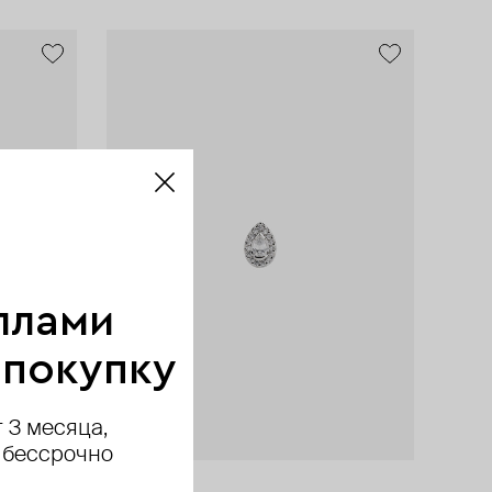
ллами
 покупку
 3 месяца,
 бессрочно
AURIS
Novizio by AURIS
AURIS
AURIS