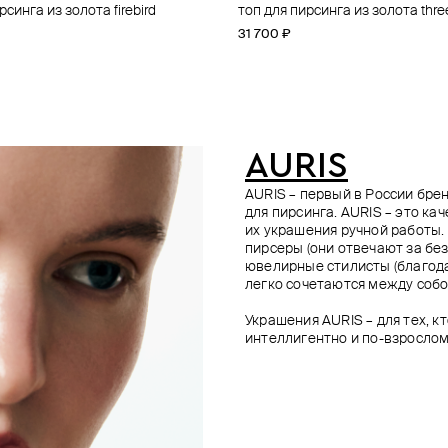
рсинга из золота firebird
рсинга из золота elizabeth
рсинга snowflake big из золота
рсинга из золота prium
топ для пирсинга из золота thre
топ для пирсинга из золота flow
топ для пирсинга astra из золот
топ для пирсинга из золота thre
31 700 ₽
35 000 ₽
34 500 ₽
45 200 ₽
AURIS
AURIS – первый в России бр
для пирсинга. AURIS – это ка
их украшения ручной работы.
пирсеры (они отвечают за без
ювелирные стилисты (благода
легко сочетаются между собо
Украшения AURIS – для тех, к
интеллигентно и по-взрослом