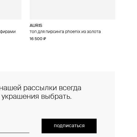
AURIS
апфирами
 из золота
топ для пирсинга phoenix из золота
16 500 ₽
нашей рассылки всегда
е украшения выбрать.
подписаться