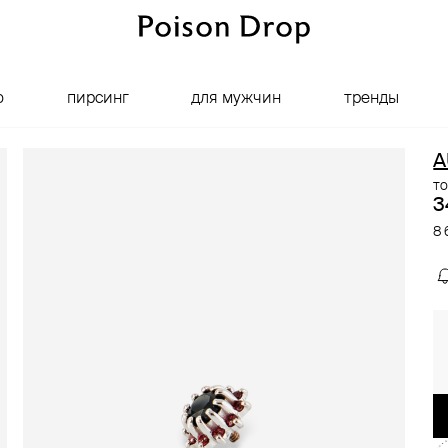
о
пирсинг
для мужчин
тренды
A
то
3
8 