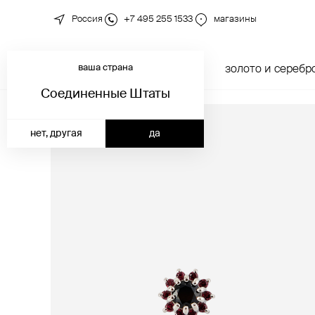
Россия
+7 495 255 1533
магазины
ваша страна
новинки
каталог
золото и серебр
Соединенные Штаты
нет, другая
да