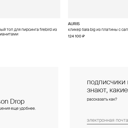
AURIS
AURIS
й топ для пирсинга firebird из
п для пирсинга threeleaf из
кликер tiara big из платины с с
малый топ для пирсинга phoenix
фианитами
бриллиантами
124 100 ₽
15 400 ₽
подписчики 
знают, каки
рассказать как?
on Drop
шения еще удобнее.