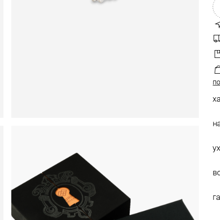
по
х
н
у
в
г