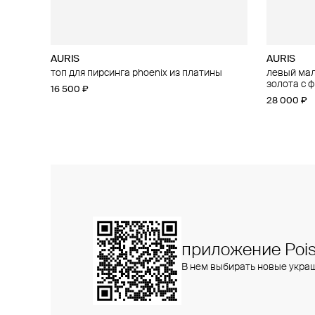
AURIS
AURIS
AURIS
AURIS
топ для пирсинга phoenix из платины
малый топ для пирсинга flower из платины
левый малы
большой то
с бриллиантами
золота с 
золота с 
16 500 ₽
47 900 ₽
28 000 ₽
25 800 ₽
приложение Pois
В нем выбирать новые укра