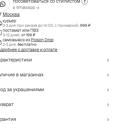
посоветоваться со стилистом
в WhatsApp →
Москва
курьер
2-3 дня при заказе до 14:00,
с примеркой,
699 ₽
постамат или ПВЗ
3-12 дней,
от 199 ₽
самовывоз
из
Poison Drop
2-3 дня,
бесплатно
дробнее о доставке и оплате
арактеристики
аличие в магазинах
ход за украшениями
озврат
арантия