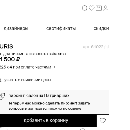
дизайнеры
сертификаты
скидки
URIS
арт. 64022
п для пирсинга из золота astra small
4 500 ₽
625 x 4 при оплате частями
узнать о снижении цены
пирсинг-салон на Патриарших
Теперь у нас можно сделать пирсинг! Задать
вопросы и записаться можно
по ссылке
добавить в корзину