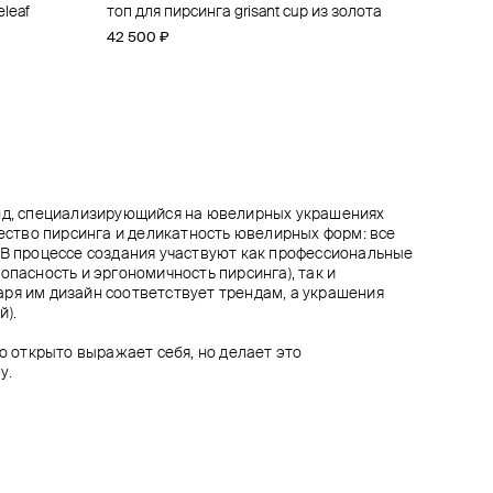
eleaf
er
а
eleaf
топ для пирсинга grisant cup из золота
топ для пирсинга из золота anastasia
топ для пирсинга из золота prium grisant
топ для пирсинга из золота fleur-de-auris
42 500 ₽
31 600 ₽
40 600 ₽
30 200 ₽
енд, специализирующийся на ювелирных украшениях
чество пирсинга и деликатность ювелирных форм: все
 В процессе создания участвуют как профессиональные
опасность и эргономичность пирсинга), так и
ря им дизайн соответствует трендам, а украшения
й).
то открыто выражает себя, но делает это
у.