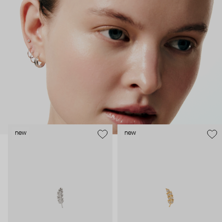
как профессиональные пирсеры (они отвечают за
безопасность и эргономичность пирсинга), так и ювелирные
стилисты (благодаря им дизайн соответствует трендам, а
украшения легко сочетаются между собой).
Украшения AURIS – для тех, кто открыто выражает себя, но
делает это интеллигентно и по-взрослому.
new
new