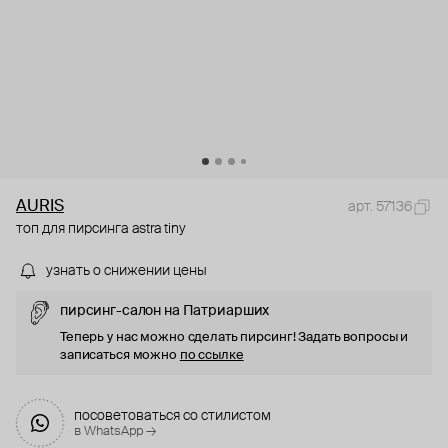
AURIS
арт. 57136
топ для пирсинга astra tiny
узнать о снижении цены
пирсинг-салон на Патриарших
Теперь у нас можно сделать пирсинг! Задать вопросы и
записаться можно
по ссылке
посоветоваться со стилистом
в WhatsApp →