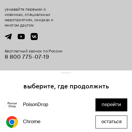
узнавайте первыми о
новинках, специальных
мероприятиях, скидках и
многом другом
бесплатный звонок по России
8 800 775⁠-07⁠-19
© 2013-2026 ООО «Пойзон Дроп».
все права защищены.
выберите, где продолжить
Для хорошей работы сайта мы используем файлы cookies
и сервисы аналитики. Продолжая его использование,
PoisonDrop
перейти
вы соглашаетесь с нашим
положением об обработке
добавить в корзину
персональных данных
Chrome
остаться
хорошо