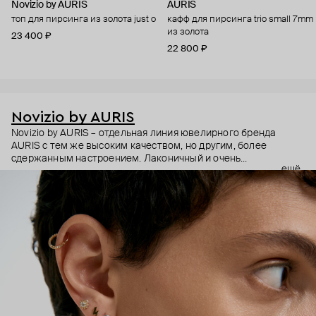
Novizio by AURIS
AURIS
топ для пирсинга из золота just o
кафф для пирсинга trio small 7mm
из золота
23 400 ₽
22 800 ₽
Novizio by AURIS
Novizio by AURIS – отдельная линия ювелирного бренда
AURIS с тем же высоким качеством, но другим, более
сдержанным настроением. Лаконичный и очень
ещё
ненавязчивый дизайн, качественные материалы и высокие
технологии производства – этот пирсинг становится
практически продолжением тела, так, чтобы носить было
безопасно и комфортно в любой ситуации.