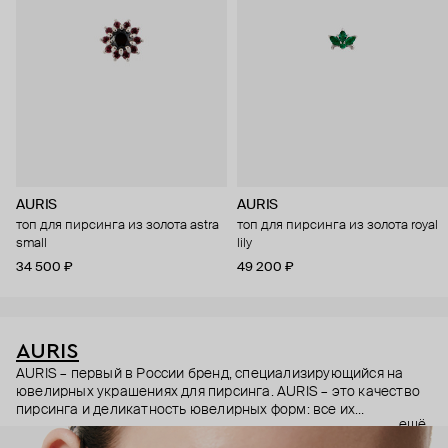
AURIS
AURIS
топ для пирсинга из золота astra
топ для пирсинга из золота royal
small
lily
34 500 ₽
49 200 ₽
AURIS
AURIS – первый в России бренд, специализирующийся на
ювелирных украшениях для пирсинга. AURIS – это качество
пирсинга и деликатность ювелирных форм: все их
ещё
украшения ручной работы. В процессе создания участвуют
как профессиональные пирсеры (они отвечают за