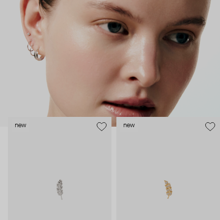
безопасность и эргономичность пирсинга), так и ювелирные
стилисты (благодаря им дизайн соответствует трендам, а
украшения легко сочетаются между собой).
Украшения AURIS – для тех, кто открыто выражает себя, но
делает это интеллигентно и по-взрослому.
new
new