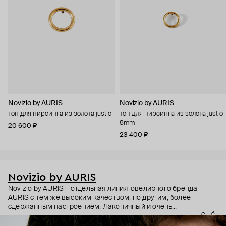
Novizio by AURIS
Novizio by AURIS
топ для пирсинга из золота just o
топ для пирсинга из золота just o
8mm
20 600 ₽
23 400 ₽
Novizio by AURIS
Novizio by AURIS – отдельная линия ювелирного бренда
AURIS с тем же высоким качеством, но другим, более
сдержанным настроением. Лаконичный и очень
ещё
ненавязчивый дизайн, качественные материалы и высокие
технологии производства – этот пирсинг становится