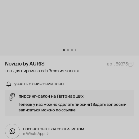
Novizio by AURIS
арт. 59375
топ для пирсинга cab 3mm из золота
узнать о снижении цены
пирсинг-салон на Патриарших
Теперь у нас можно сделать пирсинг! Задать вопросы и
записаться можно
по ссылке
посоветоваться со стилистом
в WhatsApp →