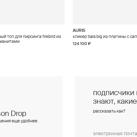
AURIS
AURIS
й топ для пирсинга firebird из
 для пирсинга phoenix из золота
кликер tiara big из платины с с
правый малый топ для пирсинга f
фианитами
золота с фианитами
124 100 ₽
28 000 ₽
подписчики 
знают, каки
рассказать как?
on Drop
шения еще удобнее.