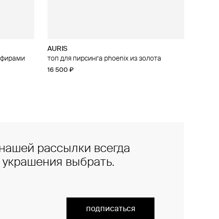
AURIS
апфирами
irebird из
топ для пирсинга phoenix из золота
16 500 ₽
нашей рассылки всегда
е украшения выбрать.
подписаться