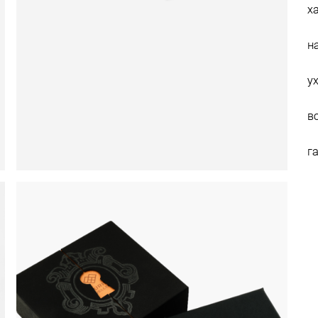
х
н
у
в
г