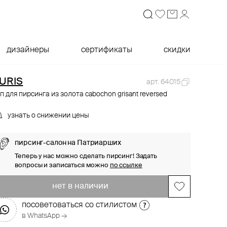
дизайнеры
сертификаты
скидки
URIS
арт. 64015
п для пирсинга из золота cabochon grisant reversed
узнать о снижении цены
пирсинг-салон на Патриарших
Теперь у нас можно сделать пирсинг! Задать
вопросы и записаться можно
по ссылке
нет в наличии
посоветоваться со стилистом
в WhatsApp →