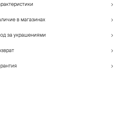
арактеристики
аличие в магазинах
ход за украшениями
озврат
арантия