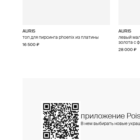
AURIS
AURIS
AURIS
AURIS
топ для пирсинга phoenix из платины
большой топ для пирсинга threeleaf из
левый малы
малый топ
золота с бриллиантами
золота с 
16 500 ₽
15 400 ₽
25 800 ₽
28 000 ₽
приложение Pois
В нем выбирать новые укра