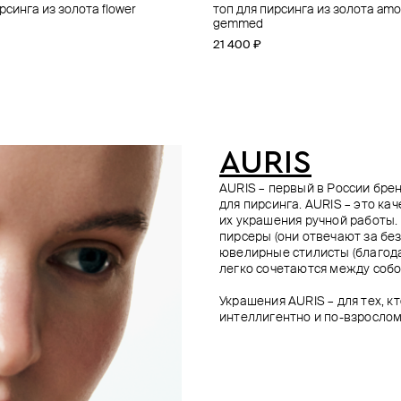
рсинга из золота flower
рсинга из золота threeleaf
рсинга из золота battle axe
з белого золота с бриллиантами
топ для пирсинга из золота amo
топ для пирсинга из золота thre
топ для пирсинга из золота flow
топ для пирсинга из золота just 
gemmed
23 600 ₽
22 500 ₽
23 400 ₽
21 400 ₽
AURIS
AURIS – первый в России бр
для пирсинга. AURIS – это ка
их украшения ручной работы.
пирсеры (они отвечают за без
ювелирные стилисты (благода
легко сочетаются между собо
Украшения AURIS – для тех, к
интеллигентно и по-взрослом