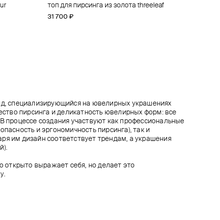
ur
eleaf
er
o
топ для пирсинга из золота threeleaf
топ для пирсинга из золота anastasia
топ для пирсинга из золота fleur-de-auris
пирсинг из белого золота с бриллиантом
31 700 ₽
31 600 ₽
30 200 ₽
19 200 ₽
24 000 ₽
−20%
при оплате онлайн
енд, специализирующийся на ювелирных украшениях
чество пирсинга и деликатность ювелирных форм: все
 В процессе создания участвуют как профессиональные
опасность и эргономичность пирсинга), так и
ря им дизайн соответствует трендам, а украшения
й).
то открыто выражает себя, но делает это
у.