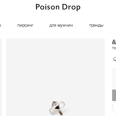
о
пирсинг
для мужчин
тренды
A
то