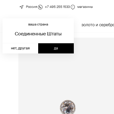
Россия
+7 495 255 1533
магазины
ваша страна
новинки
каталог
золото и серебр
Соединенные Штаты
нет, другая
да