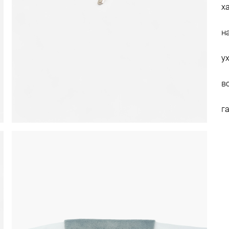
х
н
у
в
г