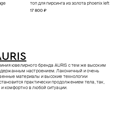
age
ger
er rhombus
топ для пирсинга из золота phoenix left
топ для пирсинга phoenix из золота
топ для пирсинга из золота disk
топ для пирсинга из золота blank line
17 800 ₽
17 800 ₽
14 500 ₽
12 400 ₽
AURIS
я линия ювелирного бренда AURIS с тем же высоким
 сдержанным настроением. Лаконичный и очень
твенные материалы и высокие технологии
 становится практически продолжением тела, так,
 и комфортно в любой ситуации.