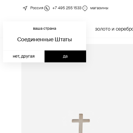
Россия
+7 495 255 1533
магазины
ваша страна
новинки
каталог
золото и серебр
Соединенные Штаты
нет, другая
да