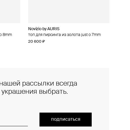
Novizio by AURIS
t o 8mm
топ для пирсинга из золота just o 7mm
20 600 ₽
нашей рассылки всегда
е украшения выбрать.
подписаться