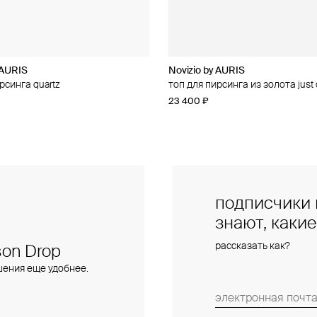
 AURIS
 AURIS
Novizio by AURIS
Novizio by AURIS
рсинга quartz
рсинга из золота amour contour
топ для пирсинга из золота jus
топ для пирсинга из золота line
23 400 ₽
14 500 ₽
подписчики 
знают, каки
рассказать как?
on Drop
шения еще удобнее.