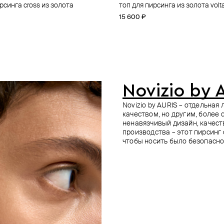
рсинга cross из золота
ирсинга из золота ohm
рсинга из золота threeleaf
рсинга из золота concentric
топ для пирсинга из золота volt
пирсинг из белого золота
топ для пирсинга из золота dag
топ для пирсинга из золота wat
15 600 ₽
12 700 ₽
14 300 ₽
13 500 ₽
Novizio by 
Novizio by AURIS – отдельна
качеством, но другим, более
ненавязчивый дизайн, качес
производства – этот пирсинг
чтобы носить было безопасно