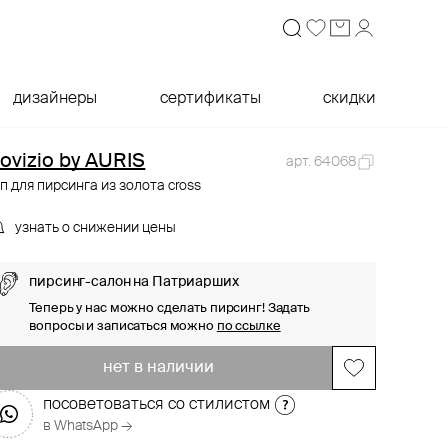
дизайнеры
сертификаты
скидки
ovizio by AURIS
арт. 64068
п для пирсинга из золота cross
узнать о снижении цены
пирсинг-салон на Патриарших
Теперь у нас можно сделать пирсинг! Задать
вопросы и записаться можно
по ссылке
нет в наличии
посоветоваться со стилистом
в WhatsApp →