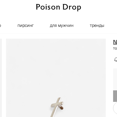
о
пирсинг
для мужчин
тренды
N
то