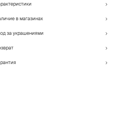
арактеристики
аличие в магазинах
ход за украшениями
озврат
арантия