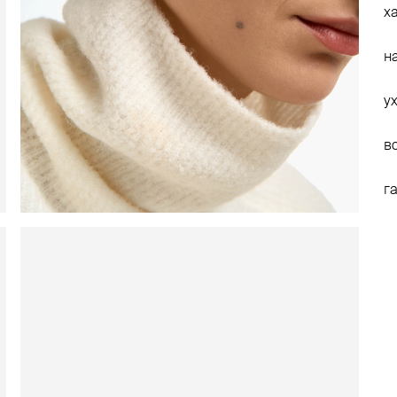
х
н
у
в
г