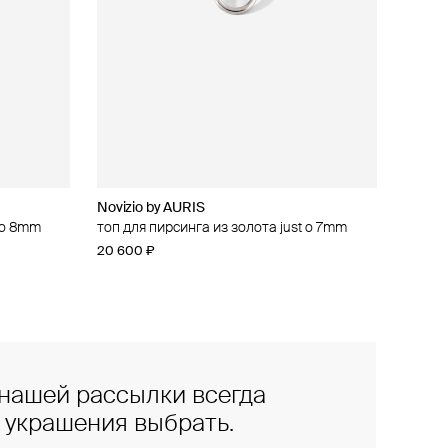
Novizio by AURIS
t o 8mm
топ для пирсинга из золота just o 7mm
20 600 ₽
нашей рассылки всегда
е украшения выбрать.