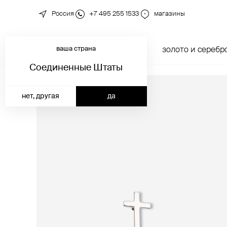
Россия
+7 495 255 1533
магазины
ваша страна
новинки
каталог
золото и серебр
Соединенные Штаты
нет, другая
да