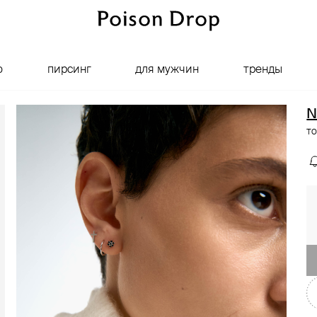
о
пирсинг
для мужчин
тренды
N
то