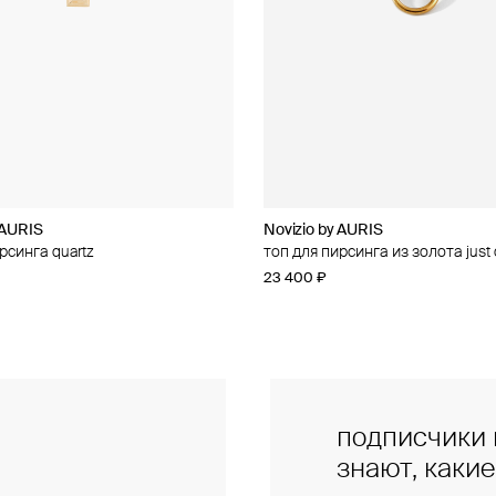
 AURIS
 AURIS
Novizio by AURIS
Novizio by AURIS
рсинга quartz
рсинга из золота amour contour
топ для пирсинга из золота jus
топ для пирсинга из золота line
23 400 ₽
14 500 ₽
подписчики 
знают, каки