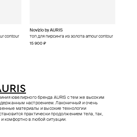
Novizio by AURIS
Novizio by AURIS
Novizio by AURIS
Novizio by AURIS
ur contour
 cab
из золота blank line
топ для пирсинга из золота amour contour
топ для пирсинга из золота concentric
топ для пирсинга из золота phoenix small
топ для пирсинга из золота disk
right
15 900 ₽
14 300 ₽
14 600 ₽
13 400 ₽
AURIS
я линия ювелирного бренда AURIS с тем же высоким
 сдержанным настроением. Лаконичный и очень
твенные материалы и высокие технологии
 становится практически продолжением тела, так,
 и комфортно в любой ситуации.