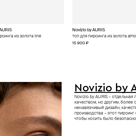
 AURIS
 AURIS
 AURIS
 AURIS
Novizio by AURIS
Novizio by AURIS
Novizio by AURIS
AURIS
рсинга из золота line
рсинга из золота amour contour
рсинга из золота horus
рсинга из золота disk
топ для пирсинга из золота amo
топ для пирсинга из золота opal
кликер из золота freya 10mm
топ для пирсинга 
15 900 ₽
14 500 ₽
19 000 ₽
99 200 ₽
Novizio by 
Novizio by AURIS – отдельна
качеством, но другим, более
ненавязчивый дизайн, качес
производства – этот пирсинг
чтобы носить было безопасно