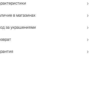
арактеристики
аличие в магазинах
ход за украшениями
озврат
арантия