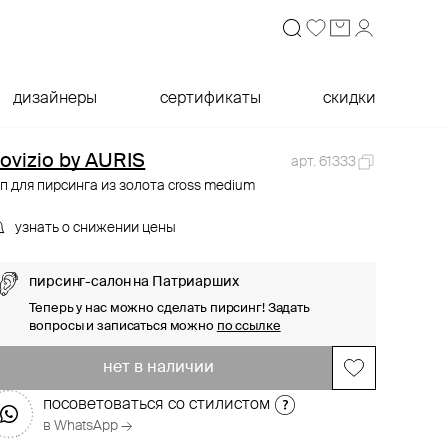
дизайнеры
сертификаты
скидки
ovizio by AURIS
арт. 61333
п для пирсинга из золота cross medium
узнать о снижении цены
пирсинг-салон на Патриарших
Теперь у нас можно сделать пирсинг! Задать
вопросы и записаться можно
по ссылке
нет в наличии
посоветоваться со стилистом
в WhatsApp →