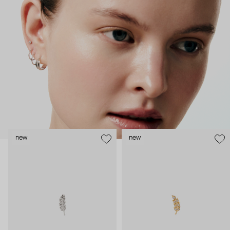
как профессиональные пирсеры (они отвечают за
безопасность и эргономичность пирсинга), так и ювелирные
стилисты (благодаря им дизайн соответствует трендам, а
украшения легко сочетаются между собой).
Украшения AURIS – для тех, кто открыто выражает себя, но
делает это интеллигентно и по-взрослому.
new
new