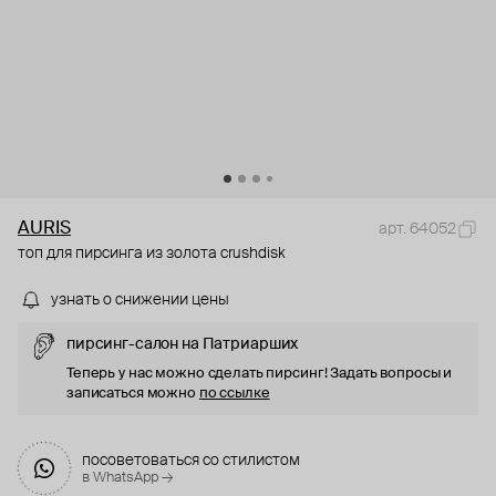
AURIS
арт. 64052
топ для пирсинга из золота crushdisk
узнать о снижении цены
пирсинг-салон на Патриарших
Теперь у нас можно сделать пирсинг! Задать вопросы и
записаться можно
по ссылке
посоветоваться со стилистом
в WhatsApp →