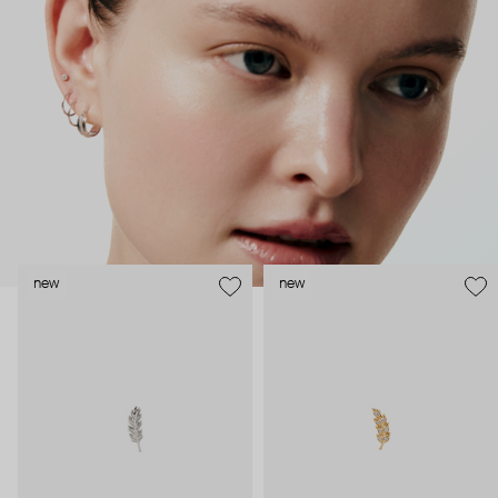
безопасность и эргономичность пирсинга), так и ювелирные
стилисты (благодаря им дизайн соответствует трендам, а
украшения легко сочетаются между собой).
Украшения AURIS – для тех, кто открыто выражает себя, но
делает это интеллигентно и по-взрослому.
new
new