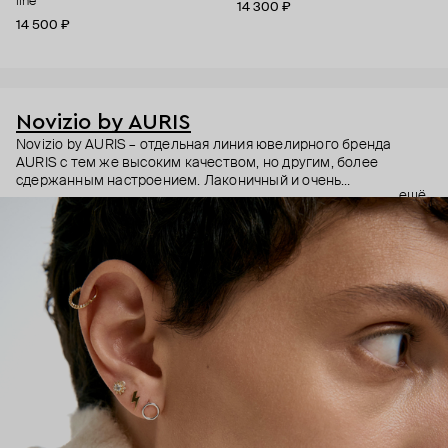
line
14 300 ₽
14 500 ₽
Novizio by AURIS
Novizio by AURIS – отдельная линия ювелирного бренда
AURIS с тем же высоким качеством, но другим, более
сдержанным настроением. Лаконичный и очень
ещё
ненавязчивый дизайн, качественные материалы и высокие
технологии производства – этот пирсинг становится
практически продолжением тела, так, чтобы носить было
безопасно и комфортно в любой ситуации.