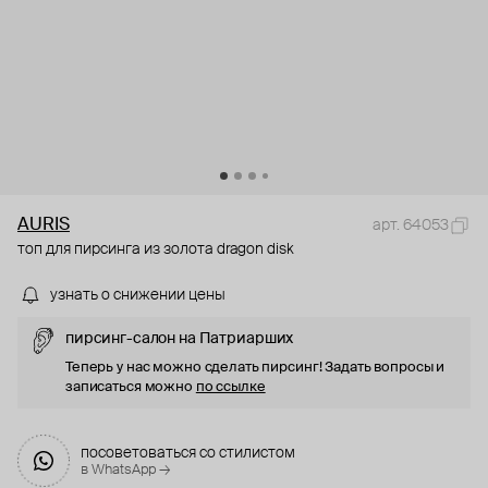
AURIS
арт. 64053
топ для пирсинга из золота dragon disk
узнать о снижении цены
пирсинг-салон на Патриарших
Теперь у нас можно сделать пирсинг! Задать вопросы и
записаться можно
по ссылке
посоветоваться со стилистом
в WhatsApp →