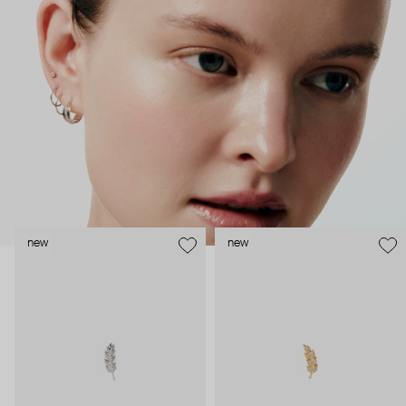
как профессиональные пирсеры (они отвечают за
безопасность и эргономичность пирсинга), так и ювелирные
стилисты (благодаря им дизайн соответствует трендам, а
украшения легко сочетаются между собой).
Украшения AURIS – для тех, кто открыто выражает себя, но
делает это интеллигентно и по-взрослому.
new
new