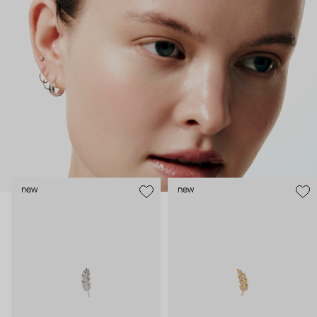
как профессиональные пирсеры (они отвечают за
безопасность и эргономичность пирсинга), так и ювелирные
стилисты (благодаря им дизайн соответствует трендам, а
украшения легко сочетаются между собой).
Украшения AURIS – для тех, кто открыто выражает себя, но
делает это интеллигентно и по-взрослому.
new
new