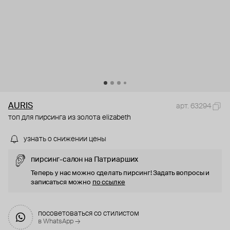
AURIS
арт. 63294
топ для пирсинга из золота elizabeth
узнать о снижении цены
пирсинг-салон на Патриарших
Теперь у нас можно сделать пирсинг! Задать вопросы и
записаться можно
по ссылке
посоветоваться со стилистом
в WhatsApp →