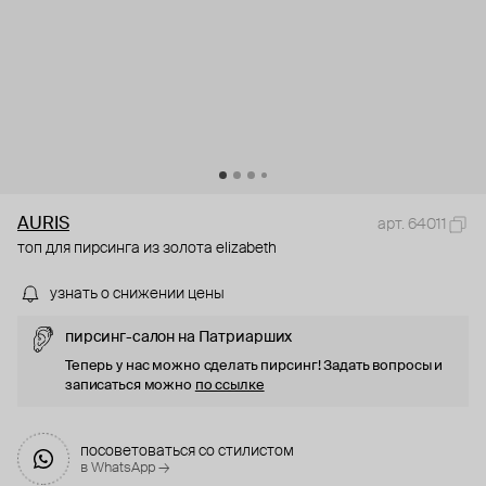
AURIS
арт. 64011
топ для пирсинга из золота elizabeth
узнать о снижении цены
пирсинг-салон на Патриарших
Теперь у нас можно сделать пирсинг! Задать вопросы и
записаться можно
по ссылке
посоветоваться со стилистом
в WhatsApp →