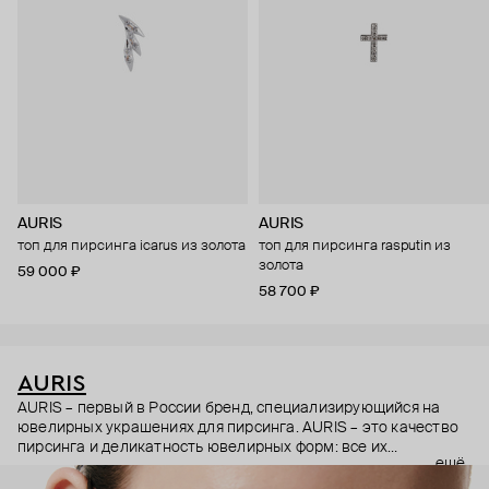
AURIS
AURIS
топ для пирсинга icarus из золота
топ для пирсинга rasputin из
золота
59 000 ₽
58 700 ₽
AURIS
AURIS – первый в России бренд, специализирующийся на
ювелирных украшениях для пирсинга. AURIS – это качество
пирсинга и деликатность ювелирных форм: все их
ещё
украшения ручной работы. В процессе создания участвуют
как профессиональные пирсеры (они отвечают за