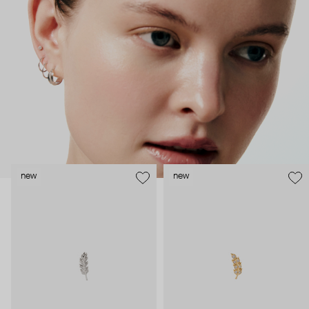
безопасность и эргономичность пирсинга), так и ювелирные
стилисты (благодаря им дизайн соответствует трендам, а
украшения легко сочетаются между собой).
Украшения AURIS – для тех, кто открыто выражает себя, но
делает это интеллигентно и по-взрослому.
new
new