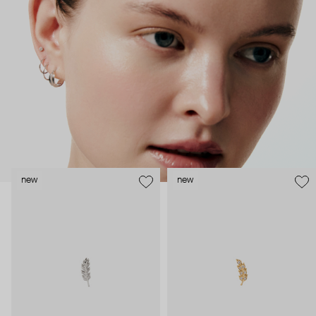
безопасность и эргономичность пирсинга), так и ювелирные
стилисты (благодаря им дизайн соответствует трендам, а
украшения легко сочетаются между собой).
Украшения AURIS – для тех, кто открыто выражает себя, но
делает это интеллигентно и по-взрослому.
new
new