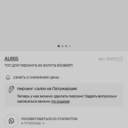
AURIS
арт. 64012
топ для пирсинга из золота elizabeth
узнать о снижении цены
пирсинг-салон на Патриарших
Теперь у нас можно сделать пирсинг! Задать вопросы и
записаться можно
по ссылке
посоветоваться со стилистом
в WhatsApp →