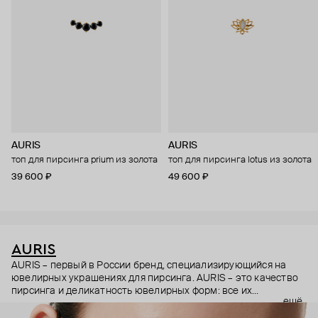
AURIS
AURIS
топ для пирсинга prium из золота
топ для пирсинга lotus из золота
39 600 ₽
49 600 ₽
AURIS
AURIS – первый в России бренд, специализирующийся на
ювелирных украшениях для пирсинга. AURIS – это качество
пирсинга и деликатность ювелирных форм: все их
ещё
украшения ручной работы. В процессе создания участвуют
как профессиональные пирсеры (они отвечают за