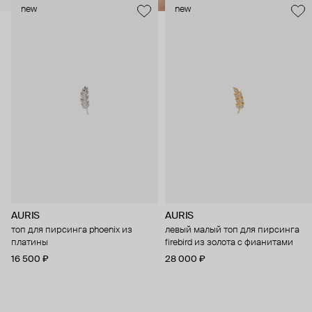
new
new
AURIS
AURIS
топ для пирсинга phoenix из
левый малый топ для пирсинга
платины
firebird из золота с фианитами
16 500 ₽
28 000 ₽