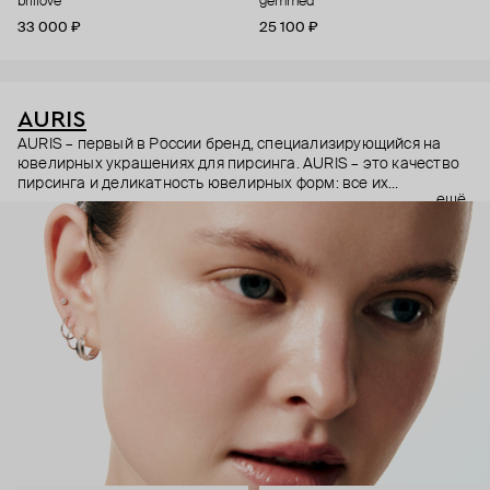
brillove
gemmed
33 000 ₽
25 100 ₽
AURIS
AURIS – первый в России бренд, специализирующийся на
ювелирных украшениях для пирсинга. AURIS – это качество
пирсинга и деликатность ювелирных форм: все их
ещё
украшения ручной работы. В процессе создания участвуют
как профессиональные пирсеры (они отвечают за
безопасность и эргономичность пирсинга), так и ювелирные
стилисты (благодаря им дизайн соответствует трендам, а
украшения легко сочетаются между собой).
Украшения AURIS – для тех, кто открыто выражает себя, но
делает это интеллигентно и по-взрослому.