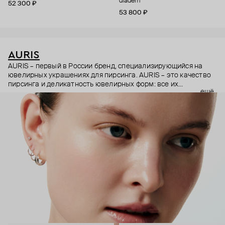
diadem
52 300 ₽
53 800 ₽
AURIS
AURIS – первый в России бренд, специализирующийся на
ювелирных украшениях для пирсинга. AURIS – это качество
пирсинга и деликатность ювелирных форм: все их
ещё
украшения ручной работы. В процессе создания участвуют
как профессиональные пирсеры (они отвечают за
безопасность и эргономичность пирсинга), так и ювелирные
стилисты (благодаря им дизайн соответствует трендам, а
украшения легко сочетаются между собой).
Украшения AURIS – для тех, кто открыто выражает себя, но
делает это интеллигентно и по-взрослому.