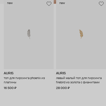
new
new
AURIS
AURIS
топ для пирсинга phoenix из
левый малый топ для пирсинга
платины
firebird из золота с фианитами
16 500 ₽
28 000 ₽