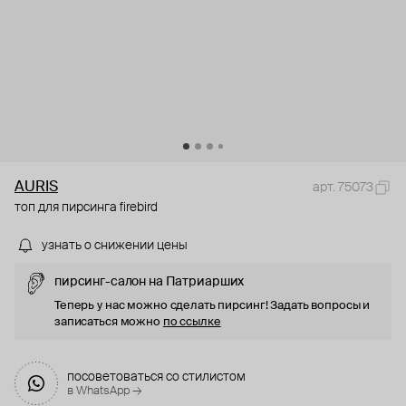
AURIS
арт. 75073
топ для пирсинга firebird
узнать о снижении цены
пирсинг-салон на Патриарших
Теперь у нас можно сделать пирсинг! Задать вопросы и
записаться можно
по ссылке
посоветоваться со стилистом
в WhatsApp →