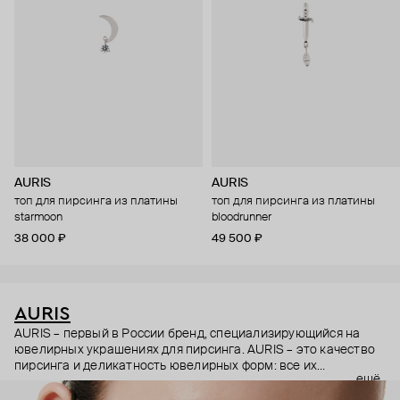
AURIS
AURIS
топ для пирсинга из платины
топ для пирсинга из платины
starmoon
bloodrunner
38 000 ₽
49 500 ₽
AURIS
AURIS – первый в России бренд, специализирующийся на
ювелирных украшениях для пирсинга. AURIS – это качество
пирсинга и деликатность ювелирных форм: все их
ещё
украшения ручной работы. В процессе создания участвуют
как профессиональные пирсеры (они отвечают за