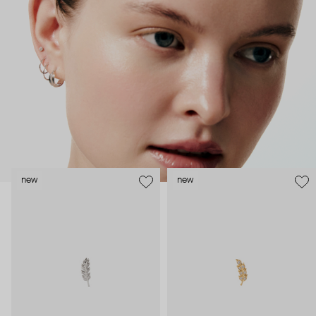
безопасность и эргономичность пирсинга), так и ювелирные
стилисты (благодаря им дизайн соответствует трендам, а
украшения легко сочетаются между собой).
Украшения AURIS – для тех, кто открыто выражает себя, но
делает это интеллигентно и по-взрослому.
new
new