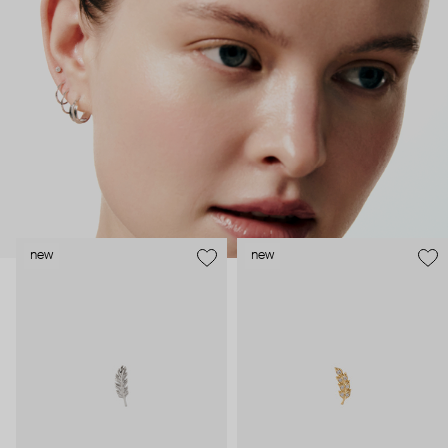
безопасность и эргономичность пирсинга), так и ювелирные
стилисты (благодаря им дизайн соответствует трендам, а
украшения легко сочетаются между собой).
Украшения AURIS – для тех, кто открыто выражает себя, но
делает это интеллигентно и по-взрослому.
new
new