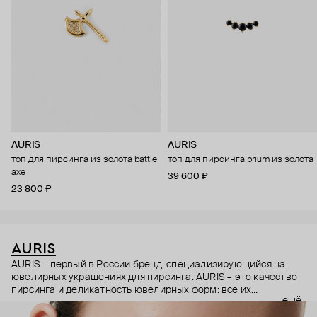
AURIS
AURIS
топ для пирсинга из золота battle
топ для пирсинга prium из золота
axe
39 600 ₽
23 800 ₽
AURIS
AURIS – первый в России бренд, специализирующийся на
ювелирных украшениях для пирсинга. AURIS – это качество
пирсинга и деликатность ювелирных форм: все их
ещё
украшения ручной работы. В процессе создания участвуют
как профессиональные пирсеры (они отвечают за