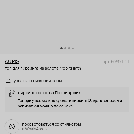
AURIS
арт. 59694
топ для пирсинга из золота firebird rigth
узнать о снижении цены
пирсинг-салон на Патриарших
Теперь у нас можно сделать пирсинг! Задать вопросы и
записаться можно
по ссылке
посоветоваться со стилистом
в WhatsApp →