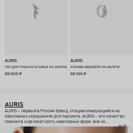
AURIS
AURIS
топ для пирсинга icarus из золота
кликер aspiration из золота
59 000 ₽
69 100 ₽
AURIS
AURIS – первый в России бренд, специализирующийся на
ювелирных украшениях для пирсинга. AURIS – это качество
пирсинга и деликатность ювелирных форм: все их
ещё
украшения ручной работы. В процессе создания участвуют
как профессиональные пирсеры (они отвечают за