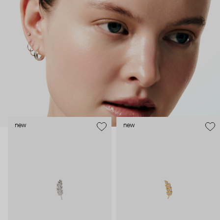
безопасность и эргономичность пирсинга), так и ювелирные
стилисты (благодаря им дизайн соответствует трендам, а
украшения легко сочетаются между собой).
Украшения AURIS – для тех, кто открыто выражает себя, но
делает это интеллигентно и по-взрослому.
new
new