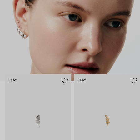
безопасность и эргономичность пирсинга), так и ювелирные
стилисты (благодаря им дизайн соответствует трендам, а
украшения легко сочетаются между собой).
Украшения AURIS – для тех, кто открыто выражает себя, но
делает это интеллигентно и по-взрослому.
new
new